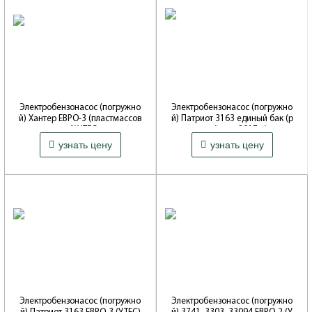
Электробензонасос (погружно
Электробензонасос (погружно
й) Хантер ЕВРО-3 (пластмассов
й) Патриот 3163 единый бак (р
ый)УТЕС
естайлинг 2017 г.)
4 302 ₽
10 961 ₽
узнать цену
узнать цену
Артикул: 3151-95-1139020-11
Артикул: 3163-00-1139020-20
Производитель: УТЕС (Ульяновск)
Производитель: ОАО УАЗ
Электробензонасос (погружно
Электробензонасос (погружно