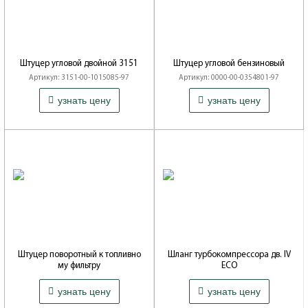
Штуцер угловой двойной 3151
Штуцер угловой бензиновый
Артикул: 3151-00-1015085-97
Артикул: 0000-00-0354801-97
Производитель: ОАО УАЗ
Производитель: ИП Мизин
217 ₽
64 ₽
узнать цену
узнать цену
(Ульяновск)
Штуцер поворотный к топливно
Шланг турбокомпрессора дв. IV
му фильтру
ECO
Артикул: 0514-00-1104303-00
Артикул: 3163-10-1109404-00
₽
612 ₽
узнать цену
узнать цену
Производитель: ОАО ЗМЗ
Производитель: ОАО УАЗ