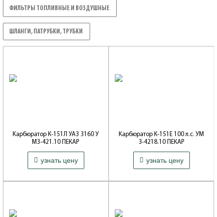
ФИЛЬТРЫ ТОПЛИВНЫЕ И ВОЗДУШНЫЕ
УАЗ
ШЛАНГИ, ПАТРУБКИ, ТРУБКИ
УАЗ
Карбюратор К-151Л УАЗ 3160 У
Карбюратор К-151Е 100 л.с. УМ
МЗ-421.10 ПЕКАР
З-4218.10 ПЕКАР
Артикул: К151Л-1107010
Артикул: К151Е-1107010
16 372 ₽
14 334 ₽
узнать цену
узнать цену
Производитель: Топливные системы
Производитель: Топливные системы
(С.-Петербург)
(С.-Петербург)