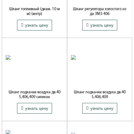
Шланг топливный (диам. 10 м
Шланг регулятора холостого хо
м) (метр)
да ЗМЗ-406
Производитель: САРАНСКИЙ ЗАВОД
Артикул: 4062-1147103-11
129 ₽
335 ₽
РЕЗИНОТЕХНИКИ
узнать цену
узнать цену
Производитель: ОАО ЗМЗ
Шланг подкачки воздуха дв.40
Шланг подкачки воздуха дв.40
5,406,409 силикон
5,406,409
Артикул: 4062.1147102-10
Артикул: 4062.1147102-10
117 ₽
69 ₽
узнать цену
узнать цену
Производитель: ПРОМТЕХПЛАСТ
Производитель: ЯПГ и РТИ
(Балаково)
(Ярославль)