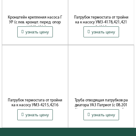
Кронштейн крепления насоса Г
Патрубок термостата от тройни
УР (с лев. кроншт. перед. опор
ка к насосу УМЗ-4178,421,421
ы) УМЗ-4216
3,4218
узнать цену
узнать цену
Производитель: ОАО Волжские
Производитель: ОАО Волжские
моторы
моторы
Патрубок термостата от тройни
Труба отводящая патрубков ра
ка к насосу УМЗ-4215,4216
диатора УАЗ Патриот (с 08.201
3) с отводом для расширит.бач
Производитель: ОАО Волжские
узнать цену
узнать цену
ка
моторы
Производитель: ОАО УАЗ