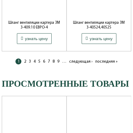
Шланг вентиляции картера ЗМ
Шланг вентиляции картера ЗМ
З-409.10 ЕВРО-4
З-40524,40525
Артикул: 40904.1014075-10
Артикул: 40624,1014075
193 ₽
99 ₽
узнать цену
узнать цену
Производитель: ОАО УАЗ
Производитель: ЯПГ и РТИ
(Ярославль)
1
2
3
4
5
6
7
8
9
…
следующая ›
последняя »
ПРОСМОТРЕННЫЕ ТОВАРЫ