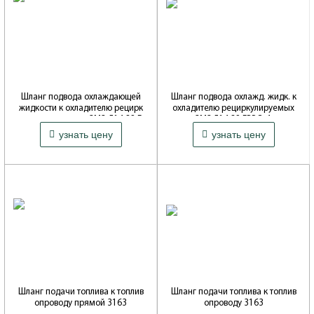
Шланг подвода охлаждающей
Шланг подвода охлажд. жидк. к
жидкости к охладителю рецирк
охладителю рециркулируемых
улируемых газов ЗМЗ-514.32 Е
газов ЗМЗ 514.32 ЕВРО-4 силик
571 ₽
542 ₽
ВРО-4
он
узнать цену
узнать цену
Артикул: 51432.1013197-10
Артикул: 51432.1013197-10
Производитель: ОАО УАЗ
Производитель: ТЕХНОПАРТНЕР
(Балаково)
Шланг подачи топлива к топлив
Шланг подачи топлива к топлив
опроводу прямой 3163
опроводу 3163