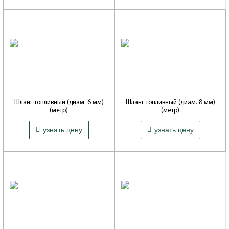
Шланг топливный (диам. 6 мм)
Шланг топливный (диам. 8 мм)
(метр)
(метр)
Производитель: САРАНСКИЙ ЗАВОД
Производитель: САРАНСКИЙ ЗАВОД
104 ₽
103 ₽
РЕЗИНОТЕХНИКИ
РЕЗИНОТЕХНИКИ
узнать цену
узнать цену