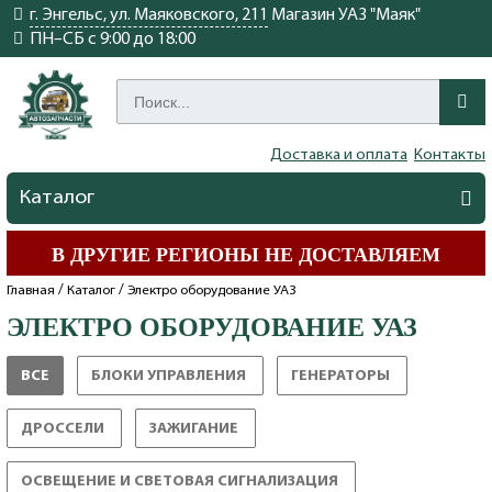
г. Энгельс, ул. Маяковского, 211
Магазин УАЗ "Маяк"
ПН–СБ с 9:00 до 18:00
Доставка и оплата
Контакты
Каталог
В ДРУГИЕ РЕГИОНЫ НЕ ДОСТАВЛЯЕМ
/
/
Главная
Каталог
Электро оборудование УАЗ
ЭЛЕКТРО ОБОРУДОВАНИЕ УАЗ
ВСЕ
БЛОКИ УПРАВЛЕНИЯ
ГЕНЕРАТОРЫ
УАЗ
УАЗ
ДРОССЕЛИ
ЗАЖИГАНИЕ
УАЗ
УАЗ
ОСВЕЩЕНИЕ И СВЕТОВАЯ СИГНАЛИЗАЦИЯ