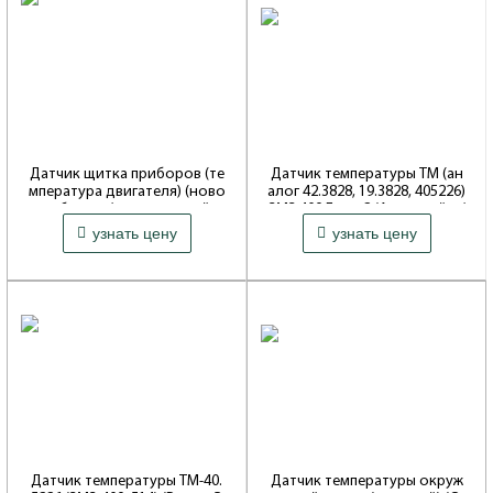
Датчик щитка приборов (те
Датчик температуры ТМ (ан
мпература двигателя) (ново
алог 42.3828, 19.3828, 405226)
го образца/инжекторный д
ЗМЗ 409 Евро 2 (Автотрейд /
1 800 ₽
300 ₽
вигатель) Уаз Хантер, Буханк
Калуга) 3163-00-3828000-300
узнать цену
узнать цену
а (Автоприбор Владимир) 3
Артикул: 42.3828
9.3807010
Совместимость: 3151*, Hunter,
469
Артикул: 39.3807010
Совместимость: 3151*, Hunter,
469
Датчик температуры ТМ-40.
Датчик температуры окруж