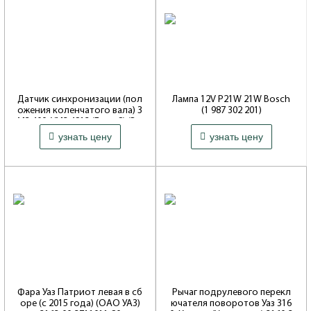
Датчик синхронизации (пол
Лампа 12V P21W 21W Bosch
ожения коленчатого вала) З
(1 987 302 201)
МЗ 409, УМЗ 4213 (Евро 2) (Bo
Артикул: 201
5 000 ₽
60 ₽
sch Германия 0 261 210 113) 0
узнать цену
узнать цену
Совместимость: 3151*, Hunter,
023-00-3847000-00
469
Артикул: 113
Совместимость: 3151*, Hunter,
469
Фара Уаз Патриот левая в сб
Рычаг подрулевого перекл
оре (с 2015 года) (ОАО УАЗ)
ючателя поворотов Уаз 316