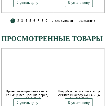
2 000 ₽
63 ₽
(Meat Doria) 406.3847060-01
узнать цену
узнать цену
Совместимость: 3151*, Hunter,
469
Артикул: 87112
Совместимость: 3151*, Hunter,
469
1
2
3
4
5
6
7
8
9
…
следующая ›
последняя »
ПРОСМОТРЕННЫЕ ТОВАРЫ
Кронштейн крепления насо
Патрубок термостата от тр
са ГУР (с лев. кроншт. перед.
ойника к насосу УМЗ-4178,4
опоры) УМЗ-4216
21,4213,4218
узнать цену
узнать цену
Производитель: ОАО Волжские
Производитель: ОАО Волжские