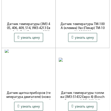
Датчик температуры (ЗМЗ 4
Датчик температуры ТМ-100
05, 406, 409, 514, УМЗ-4213 Ев
А (клемма) Уаз (Пекар) ТМ-10
ро-3, 4) (Febi Германия 2838
0А 3808000
870 ₽
370 ₽
1) 40904-3828000-01
узнать цену
узнать цену
Артикул: 3808000
Артикул: 28381
Совместимость: 3151*, Hunter,
469
Совместимость: 3151*, Hunter,
469
Датчик щитка приборов (те
Датчик температуры топли
мпература двигателя) (ново
ва (ЗМЗ-51432 Евро 4) (Bosch
го образца/карбюраторный
Германия 0 281 002 412)
1 600 ₽
1 700 ₽
двигатель) Уаз Хантер, Буха
узнать цену
узнать цену
Артикул: 412
нка (Автоприбор Владимир
Совместимость: Patriot, 316*,