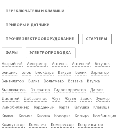
УАЗ
ПЕРЕКЛЮЧАТЕЛИ И КЛАВИШИ
УАЗ
ПРИБОРЫ И ДАТЧИКИ
УАЗ
ПРОЧЕЕ ЭЛЕКТРООБОРУДОВАНИЕ
СТАРТЕРЫ
УАЗ
УАЗ
ФАРЫ
ЭЛЕКТРОПРОВОДКА
УАЗ
УАЗ
Аварийный
Амперметр
Антенна
Антенный
Бегунок
Бендикс
Блок
Блокфара
Вакуум
Валик
Вариатор
Вентилятор
Вилка
Вольтметр
Вставка
Втулка
Выключатель
Генератор
Гидрокорректор
Датчик
Диодный
Добавочное
Жгут
Жгуты
Замок
Зуммер
Иммобилайзер
Карданный
Карта
Катушка
Клавиша
Клапан
Клемма
Кнопка
Колодка
Кольцо
Комбинация
Коммутатор
Комплект
Компрессор
Конденсатор