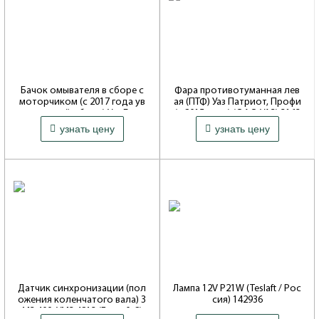
Бачок омывателя в сборе с
Фара противотуманная лев
моторчиком (с 2017 года ув
ая (ПТФ) Уаз Патриот, Профи
еличенный объем) Уаз Буха
(с 2015 года) (ОАО УАЗ) 3163
1 080 ₽
2 300 ₽
нка (ОАО УАЗ) 2206-95-52080
-3743010-10
узнать цену
узнать цену
45-01
Артикул: 316300374301010
Артикул: 2206-95-5208045-01
Совместимость: Patriot, 316*,
2360
Совместимость: 452, Буханка,
3303*
Датчик синхронизации (пол
Лампа 12V P21W (Teslaft / Рос
ожения коленчатого вала) З
сия) 142936
МЗ 409, УМЗ 4213 (Евро 0, 2)
Артикул: 142936