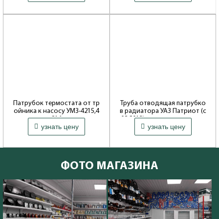
моторы
моторы
Патрубок термостата от тр
Труба отводящая патрубко
ойника к насосу УМЗ-4215,4
в радиатора УАЗ Патриот (с
216
08.2013) с отводом для рас
узнать цену
узнать цену
ширит.бачка
Производитель: ОАО Волжские
моторы
Производитель: ОАО УАЗ
ФОТО МАГАЗИНА