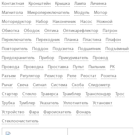
Контактная
Кронштейн
Крышка
Лампа
Личинка
Магнитола
Микропереключатель
Модуль
Мотор
Моторедуктор
Набор
Наконечник
Насос
Ножной
Обмотка
Ободок
Оптика
Оптикарефлектор
Патрон
Переключатель
Переходник
Планка
Пластина
Плафон
Повторитель
Поддон
Подсветка
Подшипник
Подъёмный
Предохранитель
Прибор
Прикуриватель
Провод
Провода
Проводка
Проставка
Пульт
Пыльник
РК
Разъем
Регулятор
Резистор
Реле
Реостат
Розетка
Рычаг
Свеча
Сигнал
Система
Скоба
Спидометр
Стартер
Стекло
Траверса
Трамблер
Транспондер
Трос
Трубка
Тумблер
Указатель
Уплотнитель
Установкт
Устройство
Фара
Фароискатель
Фонарь
Стеклоочиститель