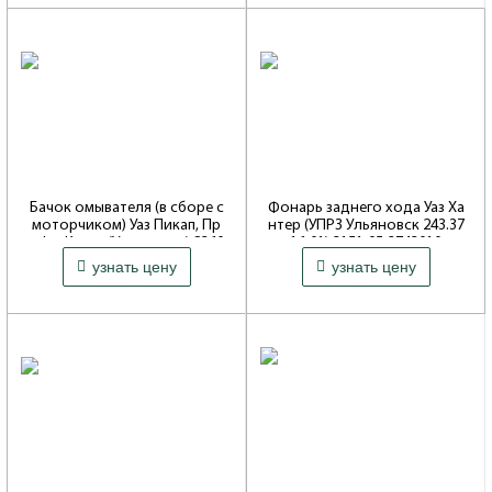
2360
2360
Бачок омывателя (в сборе с
Фонарь заднего хода Уаз Ха
моторчиком) Уаз Пикап, Пр
нтер (УПРЗ Ульяновск 243.37
офи, Карго (Ульяновск) 2360
16-01) 3151-95-3743010
530 ₽
280 ₽
-00-5208045-00
узнать цену
узнать цену
Артикул: 243.3716-01
Артикул: 2360-00-5208045-00
Совместимость: 3151*, Hunter,
469
Совместимость: Patriot, 316*,
2360